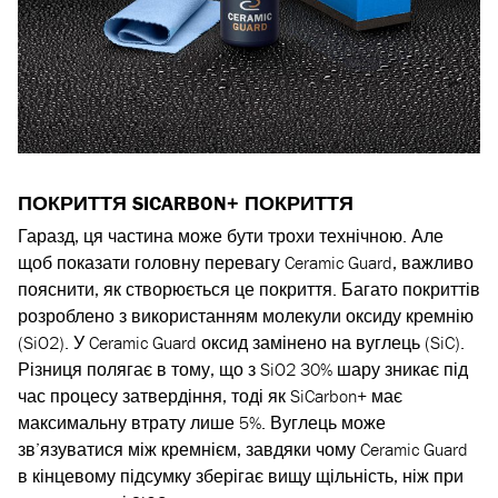
ПОКРИТТЯ SICARBON+ ПОКРИТТЯ
Гаразд, ця частина може бути трохи технічною. Але
щоб показати головну перевагу Ceramic Guard, важливо
пояснити, як створюється це покриття. Багато покриттів
розроблено з використанням молекули оксиду кремнію
(SiO2). У Ceramic Guard оксид замінено на вуглець (SiC).
Різниця полягає в тому, що з SiO2 30% шару зникає під
час процесу затвердіння, тоді як SiCarbon+ має
максимальну втрату лише 5%. Вуглець може
зв’язуватися між кремнієм, завдяки чому Ceramic Guard
в кінцевому підсумку зберігає вищу щільність, ніж при