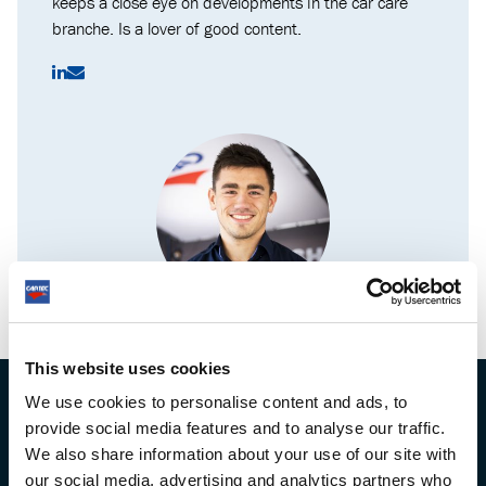
keeps a close eye on developments in the car care
branche. Is a lover of good content.
This website uses cookies
ІНФОРМАЦІЙНИЙ
We use cookies to personalise content and ads, to
provide social media features and to analyse our traffic.
БЮЛЕТЕНЬ
We also share information about your use of our site with
our social media, advertising and analytics partners who