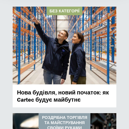
БЕЗ КАТЕГОРІЇ
Нова будівля, новий початок: як
Cartec будує майбутнє
РОЗДРІБНА ТОРГІВЛЯ
ТА МАЙСТРУВАННЯ
СВОЇМИ РУКАМИ