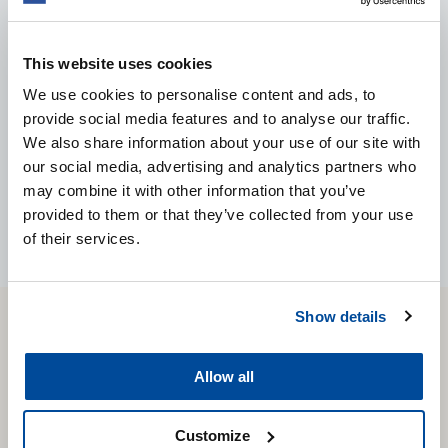
Motorraum ein natürliches und attraktives Aussehen
verleiht. Sehr einfach in der Anwendung.
This website uses cookies
We use cookies to personalise content and ads, to
PRODUKT ANSEHEN
provide social media features and to analyse our traffic.
We also share information about your use of our site with
our social media, advertising and analytics partners who
may combine it with other information that you’ve
provided to them or that they’ve collected from your use
of their services.
Show details
CARTEC
WORLD
Allow all
Customize