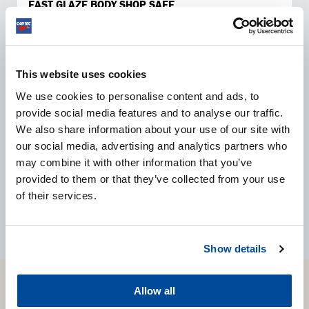
FAST GLAZE BODY SHOP SAFE
Dette produkt genskaber dyb og jævn glans på nye og
polerede lakker. Fast Glaze Body Shop Safe virker
hurtigt, effektivt og er nemt at bruge. Et ideelt produkt
This website uses cookies
til at få bilen i den perfekte “showroom-tilstand”.
We use cookies to personalise content and ads, to
provide social media features and to analyse our traffic.
We also share information about your use of our site with
SE PRODUKT
our social media, advertising and analytics partners who
may combine it with other information that you’ve
provided to them or that they’ve collected from your use
of their services.
Show details
CARTEC
Allow all