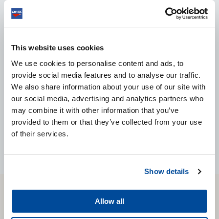
ENGINE CLEANER MV40
El limpiador más eficaz para el vano motor. Este
limpiador sin disolventes elimina fácilmente los restos
This website uses cookies
de aceite y grasa.
We use cookies to personalise content and ads, to
provide social media features and to analyse our traffic.
VER EL PRODUCTO
We also share information about your use of our site with
our social media, advertising and analytics partners who
may combine it with other information that you’ve
provided to them or that they’ve collected from your use
of their services.
Show details
CARTEC
Allow all
WORLD