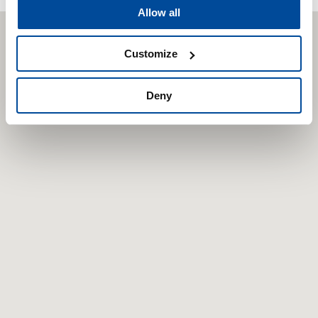
Allow all
CARTEC
Customize
WORLD
Deny