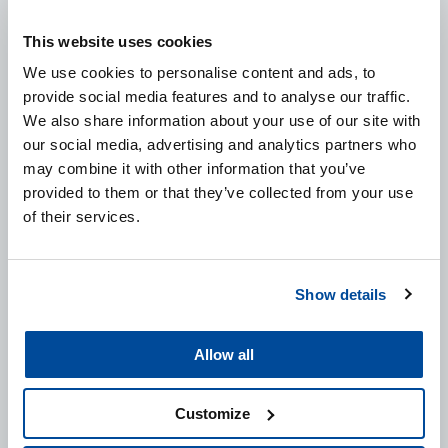
This website uses cookies
We use cookies to personalise content and ads, to
provide social media features and to analyse our traffic.
We also share information about your use of our site with
ROYAL FOAM PLUS FRUIT BOMB
our social media, advertising and analytics partners who
may combine it with other information that you’ve
Royal Foam + Fruit Bomb is een hoog geconcentreerde
provided to them or that they’ve collected from your use
shampoo. De Royal Foam + Fruit Bomb geeft een vol en
of their services.
romig schuimbeeld. Door het stabiele schuim
gecombineerd met een intense geur, wordt het wassen
van auto’s een beleving.
Show details
Allow all
BEKIJK PRODUCT
Customize