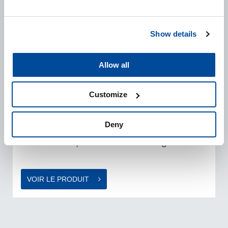
Show details
Allow all
ULTRA FINISH 12000
Customize
Le Finish 12000 est composé de lubrifiants de haute
qualité et de particules micro-abrasives uniques qui
Deny
garantissent un brillant extrêmement profond,
totalement exempt de tourbillons et d’hologrammes.
VOIR LE PRODUIT