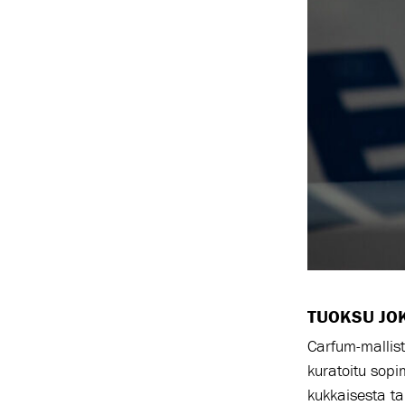
TUOKSU JO
Carfum-mallist
kuratoitu sopi
kukkaisesta tai