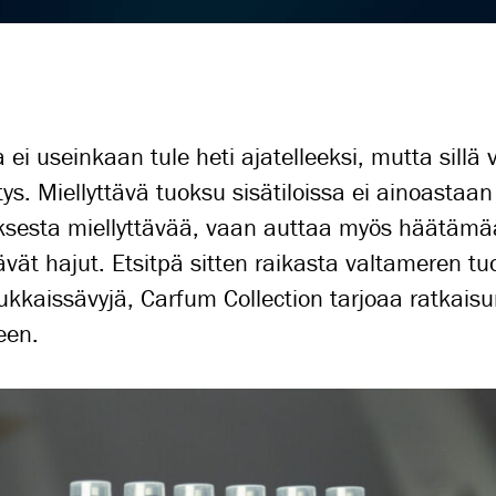
ei useinkaan tule heti ajatelleeksi, mutta sillä v
tys. Miellyttävä tuoksu sisätiloissa ei ainoastaan
sesta miellyttävää, vaan auttaa myös häätäm
ävät hajut. Etsitpä sitten raikasta valtameren tu
kkaissävyjä, Carfum Collection tarjoaa ratkaisu
een.