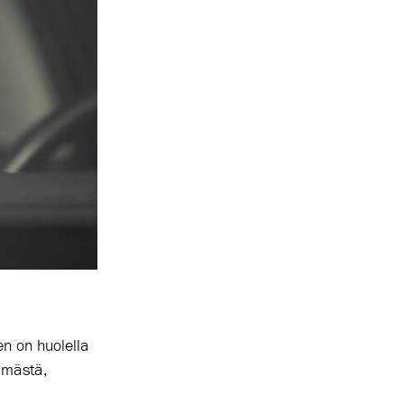
en on huolella
pimästä,