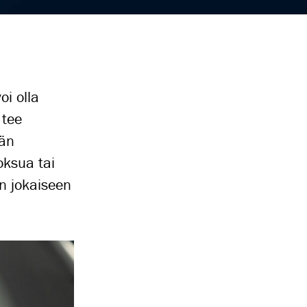
oi olla
 tee
ään
oksua tai
n jokaiseen