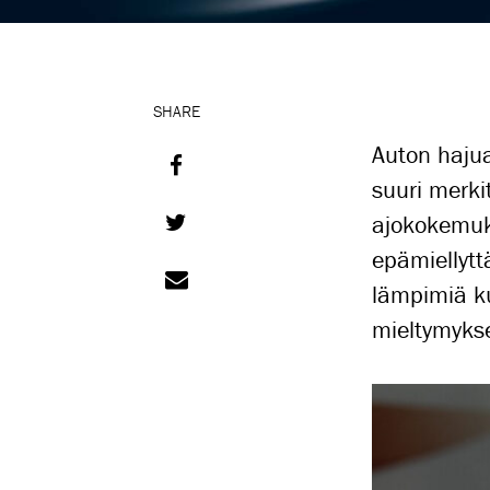
SHARE
Auton hajua 
suuri merki
ajokokemuk
epämiellytt
lämpimiä ku
mieltymyks