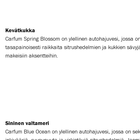
Kevätkukka
Carfum
Spring Blossom on ylellinen autohajuvesi, jossa o
tasapainoisesti raikkaita sitrushedelmien ja kukkien sävyj
makeisiin aksentteihin.
Sininen valtameri
Carfum
Blue Ocean on ylellinen autohajuvesi, jossa on sek
inkivääriä, ruusupuuta ja virkistäviä sitrushedelmiä. Jasmi