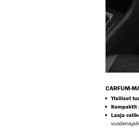
CARFUM-MA
Ylelliset tu
Kompaktit p
Laaja vali
vuodenajall