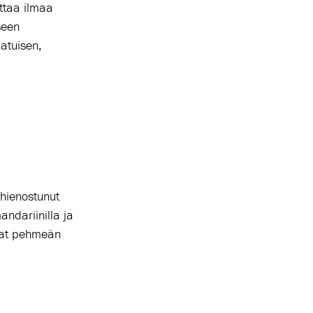
uttaa ilmaa
seen
atuisen,
 hienostunut
andariinilla ja
ovat pehmeän