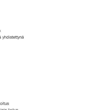
n
ä yhdistettynä
oitus
inin lisäys