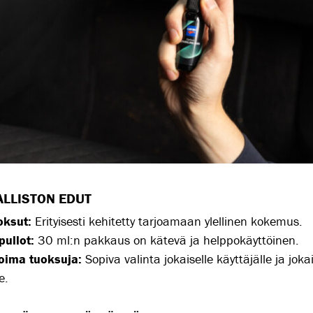
LLISTON EDUT
oksut:
Erityisesti kehitetty tarjoamaan ylellinen kokemus.
ullot:
30 ml:n pakkaus on kätevä ja helppokäyttöinen.
koima tuoksuja:
Sopiva valinta jokaiselle käyttäjälle ja jokai
e.