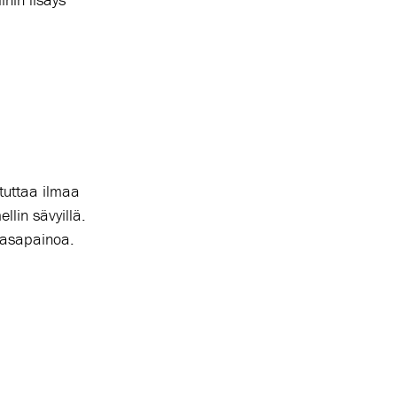
stuttaa ilmaa
llin sävyillä.
 tasapainoa.