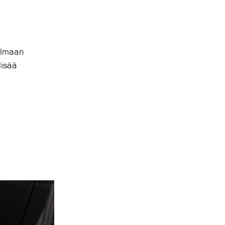
 ilmaan
lisää