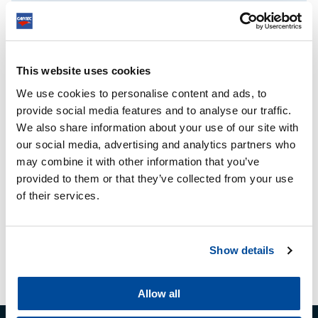
DOORTJE DEN BUTTER
Works at the online marketing department at Cartec.
Keeps an eye on the developments within the social
This website uses cookies
media platforms. She loves sportive cars, social
media and creative content.
We use cookies to personalise content and ads, to
provide social media features and to analyse our traffic.
We also share information about your use of our site with
our social media, advertising and analytics partners who
may combine it with other information that you’ve
provided to them or that they’ve collected from your use
of their services.
Show details
Allow all