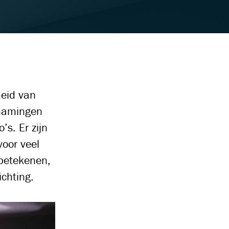
heid van
enamingen
s. Er zijn
oor veel
 betekenen,
ichting.