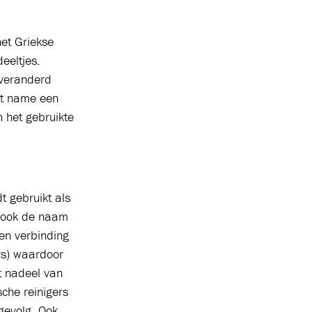
et Griekse
eeltjes.
 veranderd
et name een
n het gebruikte
t gebruikt als
s ook de naam
een verbinding
rs) waardoor
et nadeel van
sche reinigers
 gevolg. Ook