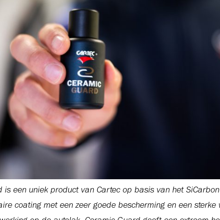
 is een uniek product van Cartec op basis van het SiCarbon
aire coating met een zeer goede bescherming en een sterke 