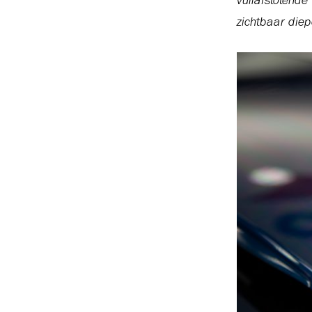
vuilafstotend
zichtbaar diep