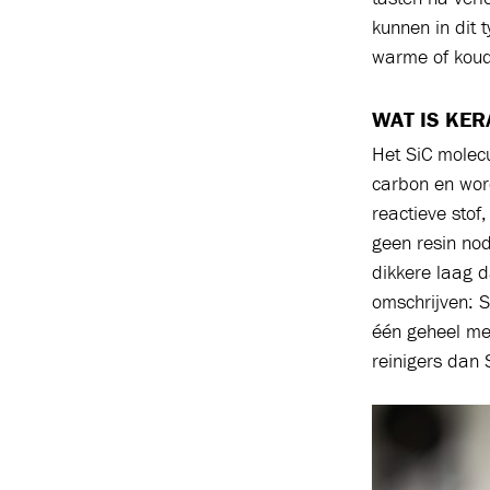
kunnen in dit 
warme of koud
WAT IS KER
Het SiC molecu
carbon en word
reactieve stof
geen resin nod
dikkere laag d
omschrijven: S
één geheel met
reinigers dan 