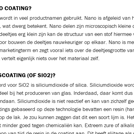
O COATING?
wordt in veel productnamen gebruikt. Nano is afgeleid van h
 wat dwerg betekent. Nano delen zijn microscopisch kleine d
eeltjes erg klein zijn kan de structuur van een stof hiermee
oor bouwen de deeltjes nauwkeuriger op elkaar. Nano is m
marketingterm en zegt vooral iets over de deeltjesgrootte va
vertelt eigenlijk niets over het materiaal zelf.
SCOATING (OF SIO2)?
d voor SiO2 is siliciumdioxide of silica. Siliciumdioxide word
eel bij het produceren van glas. Inderdaad, daar komt du
ndaan. Siliciumdioxide is niet reactief en kan van zichzelf g
ings gebaseerd op deze technologie bevatten een resin (ha
 op de lak. Je zou kunnen zeggen dat dit een soort lijm is. H
et minder goed tegen chemicaliën kan. Extreem zure of alkali
op van tijd de resin in de coating aan. Dit heeft slijtage als