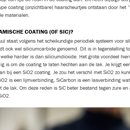
type coating (onzichtbare) haarscheurtjes ontstaan door het
e materialen.
AMISCHE COATING (OF SIC)?
ul staat volgens het scheikundige periodiek systeem voor si
t ook wel siliciumcarbide genoemd. Dit is in tegenstelling t
, welke harder is dan siliciumdioxide. Het grote voordeel hier
ig is om de coating te laten hechten aan de lak. Je krijgt ee
an bij een SiO2 coating. Je zou het verschil met SiO2 zo ku
iO2 is een lijmverbinding, SiCarbon is een lasverbinding wat
 de lak. Om deze reden is SiC beter bestand tegen zure en 
SiO2.