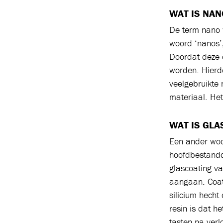
WAT IS NAN
De term nano 
woord ‘nanos’,
Doordat deze d
worden. Hierd
veelgebruikte 
materiaal. Het 
WAT IS GLA
Een ander woor
hoofdbestandd
glascoating va
aangaan. Coat
silicium hecht
resin is dat h
tasten na verlo