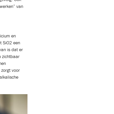
 “werken” van
licium en
ot SiO2 een
van is dat er
n zichtbaar
nnen
 zorgt voor
alkalische