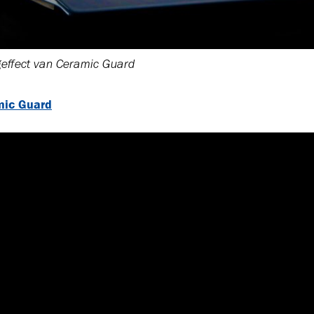
effect van Ceramic Guard
mic Guard