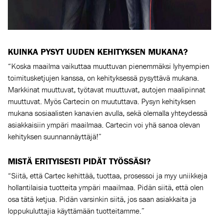
KUINKA PYSYT UUDEN KEHITYKSEN MUKANA?
“Koska maailma vaikuttaa muuttuvan pienemmäksi lyhyempien
toimitusketjujen kanssa, on kehityksessä pysyttävä mukana.
Markkinat muuttuvat, työtavat muuttuvat, autojen maalipinnat
muuttuvat. Myös Cartecin on muututtava. Pysyn kehityksen
mukana sosiaalisten kanavien avulla, sekä olemalla yhteydessä
asiakkaisiin ympäri maailmaa. Cartecin voi yhä sanoa olevan
kehityksen suunnannäyttäjä!”
MISTÄ ERITYISESTI PIDÄT TYÖSSÄSI?
“Siitä, että Cartec kehittää, tuottaa, prosessoi ja myy uniikkeja
hollantilaisia tuotteita ympäri maailmaa. Pidän siitä, että olen
osa tätä ketjua. Pidän varsinkin siitä, jos saan asiakkaita ja
loppukuluttajia käyttämään tuotteitamme.”