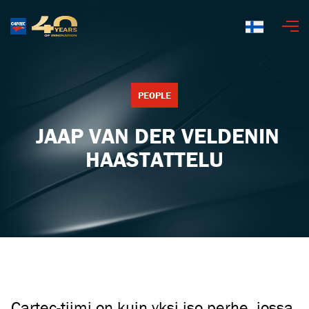
Suomi
PEOPLE
JAAP VAN DER VELDENIN
HAASTATTELU
Cartec-tiimi on kuin yksi iso perhe, jossa