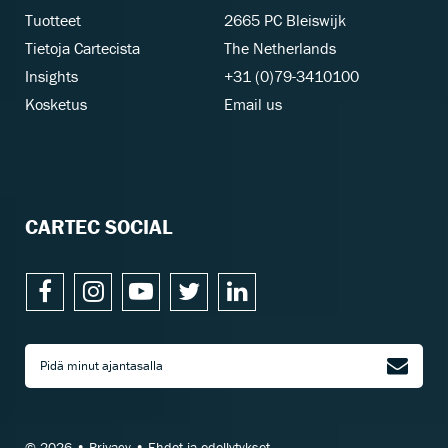
Tuotteet
2665 PC Bleiswijk
Tietoja Cartecista
The Netherlands
Insights
+31 (0)79-3410100
Kosketus
Email us
CARTEC SOCIAL
Pidä minut ajantasalla
© 2026 •
Privacy
•
Ehdot ja edellytykset