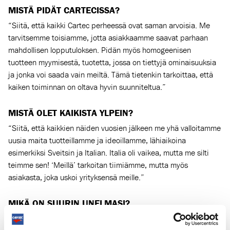
MISTÄ PIDÄT CARTECISSA?
“Siitä, että kaikki Cartec perheessä ovat saman arvoisia. Me
tarvitsemme toisiamme, jotta asiakkaamme saavat parhaan
mahdollisen lopputuloksen. Pidän myös homogeenisen
tuotteen myymisestä, tuotetta, jossa on tiettyjä ominaisuuksia
ja jonka voi saada vain meiltä. Tämä tietenkin tarkoittaa, että
kaiken toiminnan on oltava hyvin suunniteltua.”
MISTÄ OLET KAIKISTA YLPEIN?
“Siitä, että kaikkien näiden vuosien jälkeen me yhä valloitamme
uusia maita tuotteillamme ja ideoillamme, lähiaikoina
esimerkiksi Sveitsin ja Italian. Italia oli vaikea, mutta me silti
teimme sen! ‘Meillä’ tarkoitan tiimiämme, mutta myös
asiakasta, joka uskoi yrityksensä meille.”
MIKÄ ON SUURIN UNELMASI?
“Se, että pian Cartecin tuotteita on saatavilla kaikkialta