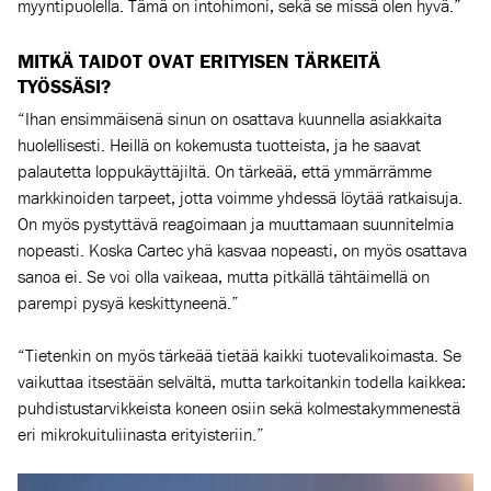
myyntipuolella. Tämä on intohimoni, sekä se missä olen hyvä.”
MITKÄ TAIDOT OVAT ERITYISEN TÄRKEITÄ
TYÖSSÄSI?
“Ihan ensimmäisenä sinun on osattava kuunnella asiakkaita
huolellisesti. Heillä on kokemusta tuotteista, ja he saavat
palautetta loppukäyttäjiltä. On tärkeää, että ymmärrämme
markkinoiden tarpeet, jotta voimme yhdessä löytää ratkaisuja.
On myös pystyttävä reagoimaan ja muuttamaan suunnitelmia
nopeasti. Koska Cartec yhä kasvaa nopeasti, on myös osattava
sanoa ei. Se voi olla vaikeaa, mutta pitkällä tähtäimellä on
parempi pysyä keskittyneenä.”
“Tietenkin on myös tärkeää tietää kaikki tuotevalikoimasta. Se
vaikuttaa itsestään selvältä, mutta tarkoitankin todella kaikkea:
puhdistustarvikkeista koneen osiin sekä kolmestakymmenestä
eri mikrokuituliinasta erityisteriin.”