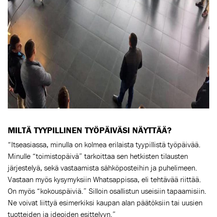
MILTÄ TYYPILLINEN TYÖPÄIVÄSI NÄYTTÄÄ?
“Itseasiassa, minulla on kolmea erilaista tyypillistä työpäivää.
Minulle “toimistopäivä” tarkoittaa sen hetkisten tilausten
järjestelyä, sekä vastaamista sähköposteihin ja puhelimeen.
Vastaan myös kysymyksiin Whatsappissa, eli tehtävää riittää.
On myös “kokouspäiviä.” Silloin osallistun useisiin tapaamisiin.
Ne voivat liittyä esimerkiksi kaupan alan päätöksiin tai uusien
tuotteiden ja ideoiden esittelyyn.”