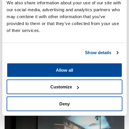
We also share information about your use of our site with
récemment la Suisse et l’Italie. Le marché italien était vraiment
our social media, advertising and analytics partners who
difficile à pénétrer, mais nous avons réussi ! Et par « nous »,
may combine it with other information that you’ve
j’entends notre équipe, mais aussi le client qui nous a confié
provided to them or that they’ve collected from your use
son entreprise. »
of their services.
QUEL EST VOTRE PLUS GRAND RÊVE?
« Que les produits de Cartec seront disponibles dans le monde
Show details
entier dans un avenir proche. Et que nous nous développons
de manière saine, sans perdre de vue l’aspect humain de
Cartec et notre flexibilité. »
Allow all
Customize
Deny