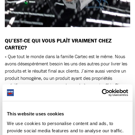
QU’EST-CE QUI VOUS PLAÎT VRAIMENT CHEZ
CARTEC?
« Que tout le monde dans la famille Cartec est le même. Nous
avons désespérément besoin les uns des autres pour livrer les
produits et le résultat final aux clients. J’aime aussi vendre un
produit homogène, ou un produit ayant des propriétés
spécifiques que nous sommes les seuls à pouvoir offrir. Bien
sûr, cela signifie que toute la chaîne doit être en harmonie les
uns avec les autres. »
This website uses cookies
DE QUOI ÊTES-VOUS LE PLUS FIER?
We use cookies to personalise content and ads, to
« Qu’après toutes ces années, nous continuons à conquérir de
provide social media features and to analyse our traffic.
nouveaux pays avec nos produits et nos concepts, comme