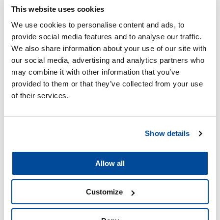
véhicules à leur meilleur.
This website uses cookies
We use cookies to personalise content and ads, to
provide social media features and to analyse our traffic.
SHARE
We also share information about your use of our site with
our social media, advertising and analytics partners who
may combine it with other information that you’ve
provided to them or that they’ve collected from your use
of their services.
RELATED TOPICS
#EXTÉRIEUR
Show details
#EXTERIEUR
#LAVAGE DE VOITURES
Allow all
#WASSTRAAT
Customize