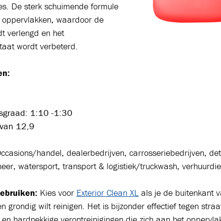
ces. De sterk schuimende formule
n oppervlakken, waardoor de
dt verlengd en het
ltaat wordt verbeterd.
en:
sgraad: 1:10 -1:30
van 12,9
ccasions/handel, dealerbedrijven, carrosseriebedrijven, det
r, watersport, transport & logistiek/truckwash, verhuurdie
ebruiken:
Kies voor
Exterior Clean XL
als je de buitenkant v
n grondig wilt reinigen. Het is bijzonder effectief tegen straat
 en hardnekkige verontreinigingen die zich aan het oppervla