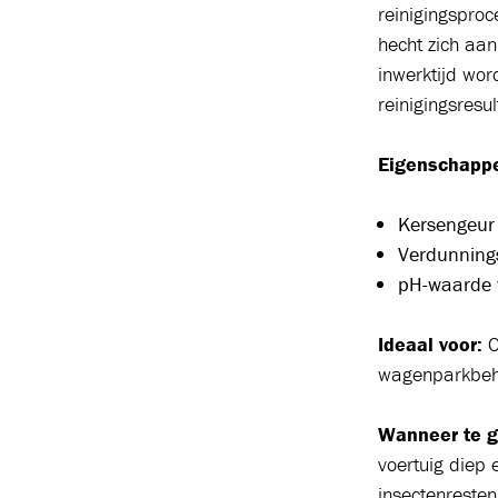
reinigingspro
hecht zich aa
inwerktijd wor
reinigingsresu
Eigenschapp
Kersengeur
Verdunning
pH-waarde 
Ideaal voor:
O
wagenparkbehee
Wanneer te g
voertuig diep e
insectenresten