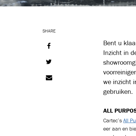
SHARE
Bent u klaa
Inzicht in 
showroomgla
voorreinige
we inzicht 
gebruiken.
ALL PURPO
Cartec’s
All P
eer aan en bie