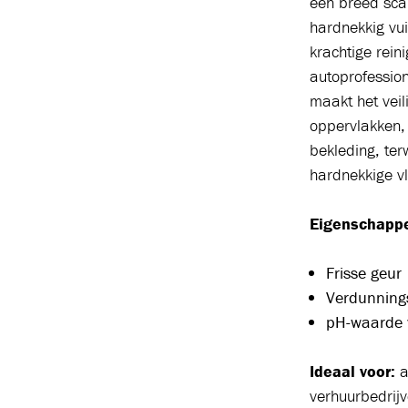
een breed sca
hardnekkig vui
krachtige rein
autoprofession
maakt het veil
oppervlakken,
bekleding, ter
hardnekkige vl
Eigenschapp
Frisse geur
Verdunning
pH-waarde 
Ideaal voor:
a
verhuurbedrijv