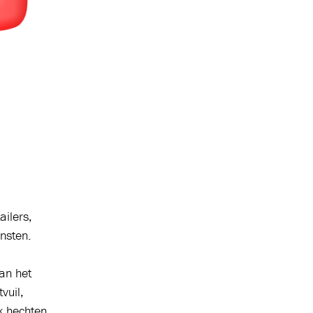
ailers,
nsten.
an het
vuil,
k hechten.