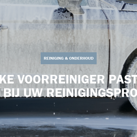
REINIGING & ONDERHOUD
KE VOORREINIGER PAST
 BIJ UW REINIGINGSPR