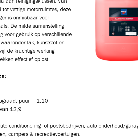
la aan reinigingsklussen. Van
l tot vettige motorruimtes, deze
iger is onmisbaar voor
als. De milde samenstelling
ig voor gebruik op verschillende
 waaronder lak, kunststof en
wijl de krachtige werking
ekken effectief oplost.
en:
sgraad: puur – 1:10
van 12,9
uto conditionering- of poetsbedrijven, auto-onderhoud/garag
en, campers & recreatievoertuigen.