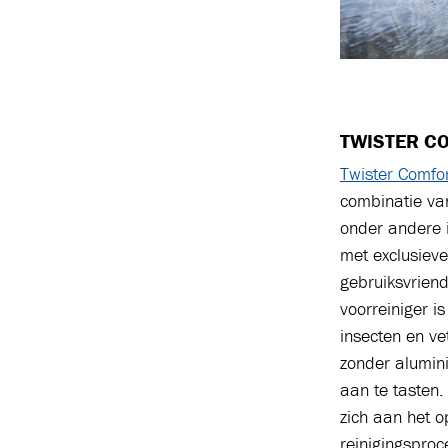
TWISTER C
Twister Comfo
combinatie va
onder andere i
met exclusiev
gebruiksvriend
voorreiniger i
insecten en ve
zonder alumin
aan te tasten
zich aan het o
reinigingsproc