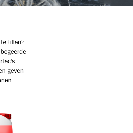
e tillen?
elbegeerde
rtec's
 en geven
nnen