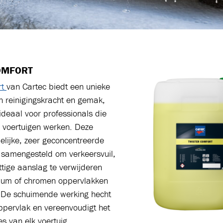
OMFORT
rt
van Cartec biedt een unieke
n reinigingskracht en gemak,
deaal voor professionals die
e voertuigen werken. Deze
elijke, zeer geconcentreerde
s samengesteld om verkeersvuil,
ttige aanslag te verwijderen
ium of chromen oppervlakken
. De schuimende werking hecht
ppervlak en vereenvoudigt het
es van elk voertuig.