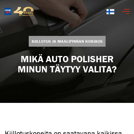
Suomi
KIILLOTUS JA MAALIPINNAN KORJAUS
MIKÄ AUTO POLISHER
MINUN TÄYTYY VALITA?
Kiillotuskoneita on saatavana kaikissa