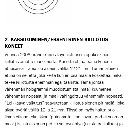
2.
KAKSITOIMINEN/EKSENTRINEN KIILLOTUS
KONEET
Vuonna 2008 brändi rupes käynnisti ensin epäkeskinen
kiillotus ainetta markkinoilla. Konetta ohjaa paino koneen
etuosassa. Tämä luo alueen väliltä 12-21 mm. Tämän alueen
etuna on se, että joka kerta kun eri osa maalia koskettaa, mikä
tekee kiillotusta enemmän egalitaarista. Tämä johtaa
vähemmän hologrammi
muodostumi
sta, maali kuumenee
vähemmän nopeasti ja maali vahingoittuu vähemmän nopeasti.
”Leikkaava vaikutus” saavutetaan kiillotus sienen pitimellä, joka
alkaa pyöriä välillä 12 ja 21 mm. Tässä on myös haitta puoli.
Ilman oikeaa tekniikkaa (painamalla liian kovaa, pad ei suoraan
maali) kiillotus sienen pidike voi pysähtyä (seistä paikallaan) ja