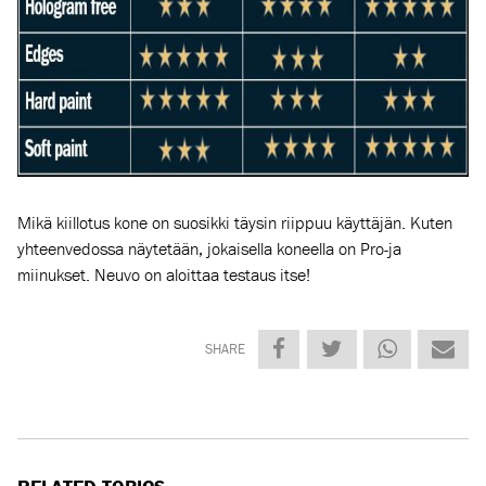
Mikä
kiillot
us kone on
suosikk
i
täysin
r
iippuu
kä
yt
täjän. Kut
en
yhteen
vedo
ssa
n
äytetään
,
jokais
ella koneella
on
Pro-ja
mii
n
ukse
t. Ne
uvo o
n aloittaa testaus itse!
SHARE