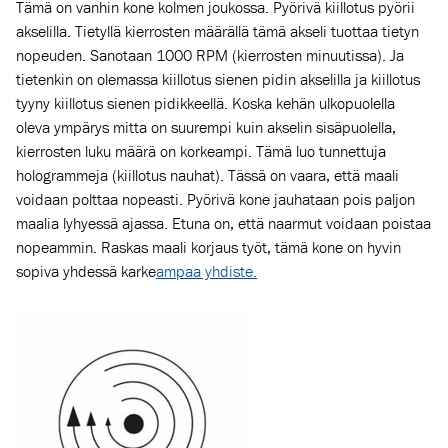
Tämä on vanhin kone kolmen joukossa. Pyörivä kiillotus pyörii
akselilla. Tietyllä kierrosten määrällä tämä akseli tuottaa tietyn
nopeuden. Sanotaan 1000 RPM (kierrosten minuutissa). Ja
tietenkin
on olemassa kiillotus sienen pidin akselilla ja kiillotus
tyyny kiillotus sienen pidikkeellä. Koska kehän ulkopuolella
oleva ympärys mitta on suurempi kuin akselin sisäpuolella,
kierrosten luku määrä on korkeampi. Tämä luo tunnettuja
hologrammeja (kiillotus nauhat). Tässä on vaara, että maali
voidaan polttaa nopeasti. Pyörivä kone jauhataan pois paljon
maalia lyhyessä ajassa. Etuna on, että naarmut voidaan poistaa
nopeammin. Raskas maali korjaus työt, tämä kone on hyvin
sopiva yhdessä karke
ampaa yhdiste.