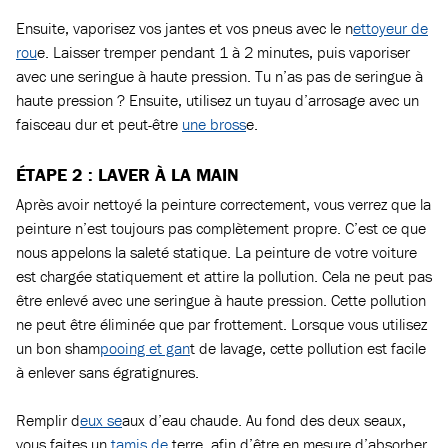
Ensuite, vaporisez vos jantes et vos pneus avec le n
ettoyeur de
rou
e. Laisser tremper pendant 1 à 2 minutes, puis vaporiser
avec une seringue à haute pression. Tu n’as pas de seringue à
haute pression ? Ensuite, utilisez un tuyau d’arrosage avec un
faisceau dur et peut-être
une bross
e.
ÉTAPE 2 : LAVER À LA MAIN
Après avoir nettoyé la peinture correctement, vous verrez que la
peinture n’est toujours pas complètement propre. C’est ce que
nous appelons la saleté statique. La peinture de votre voiture
est chargée statiquement et attire la pollution. Cela ne peut pas
être enlevé avec une seringue à haute pression. Cette pollution
ne peut être éliminée que par frottement. Lorsque vous utilisez
un bon sham
pooing et gan
t de lavage, cette pollution est facile
à enlever sans égratignures.
Remplir d
eux se
aux d’eau chaude. Au fond des deux seaux,
vous faites un
tamis de
terre, afin d’être en mesure d’absorber