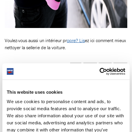
Voulez-vous aussi un intérieur pr
opre? Lis
ez ici comment mieux
nettoyer la sellerie de la voiture.
SHARE
This website uses cookies
We use cookies to personalise content and ads, to
BRAM WILLEMSEN
provide social media features and to analyse our traffic.
We also share information about your use of our site with
Responsible for the online marketing at Cartec. He
our social media, advertising and analytics partners who
likes to write about new product introductions and
may combine it with other information that you’ve