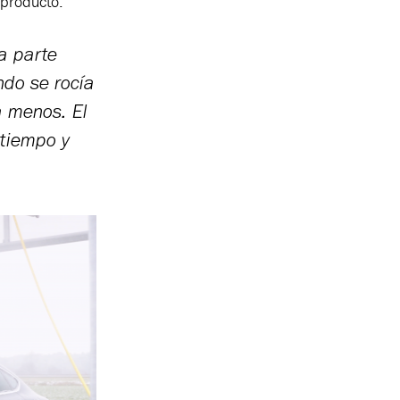
 producto.
a parte
ndo se rocía
a menos. El
tiempo y