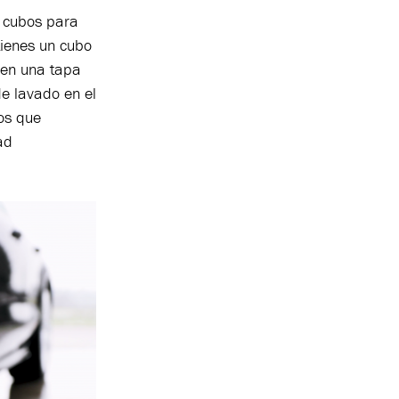
 cubos para
tienes un cubo
nen una tapa
e lavado en el
os que
ad