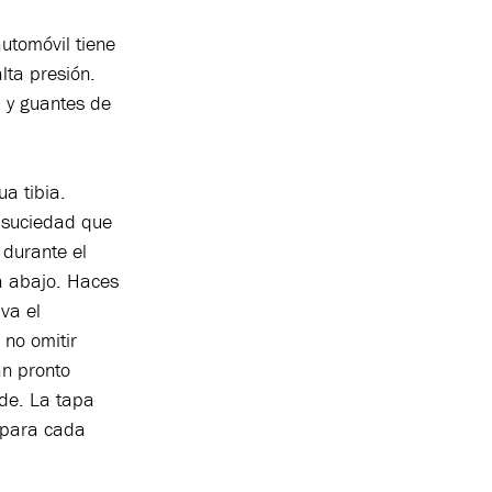
utomóvil tiene
lta presión.
ú y guantes de
a tibia.
a suciedad que
 durante el
a abajo. Haces
va el
 no omitir
an pronto
de. La tapa
 para cada