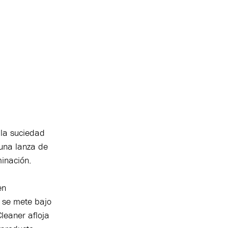
 la suciedad
 una lanza de
minación.
en
r se mete bajo
leaner afloja