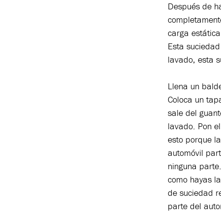
Después de ha
completamente 
carga estática
Esta suciedad
lavado, esta 
Llena un bald
Coloca un tapa
sale del guant
lavado. Pon e
esto porque la
automóvil part
ninguna parte.
como hayas la
de suciedad r
parte del aut