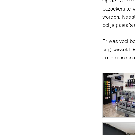
Op de Cartec 
bezoekers te w
worden. Naast
polijstpasta’s
Er was veel be
uitgewisseld.
en interessan