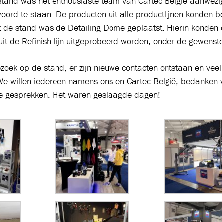
stand was het enthousiaste team van Cartec België aanwez
oord te staan. De producten uit alle productlijnen konden 
 de stand was de Detailing Dome geplaatst. Hierin konden
 uit de Refinish lijn uitgeprobeerd worden, onder de gewenste
zoek op de stand, er zijn nieuwe contacten ontstaan en veel
 We willen iedereen namens ons en Cartec België, bedanken 
te gesprekken. Het waren geslaagde dagen!