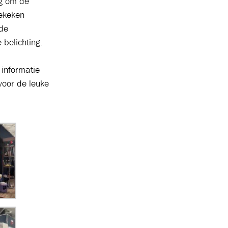
ig om de
bekeken
 de
 belichting.
 informatie
voor de leuke