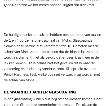
HOE DE GLASCOATING HARDHEIDSTEST WERKT
Een potlood met een bepaalde hardheid wordt geselecteerd.
Deze wordt in een hoek van 45 graden gefixeerd in een
zogenoemde Pencil Grade Tester en wordt op het oppervlak
geplaatst. Vervolgens wordt er met gelijkmatige druk een lijn
van ongeveer 2 centimeter lang gemaakt. Als het potlood het
oppervlak van de glascoating krast, wordt een zachter potlood
gebruikt totdat we het eerste potlood krijgen dat niet krast.