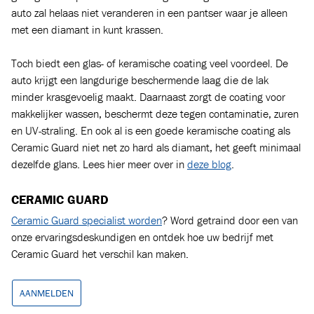
De huidige blanke autolakken hebben een hardheid van tussen
de 1 en 4 op de hardheidsschaal van Mohs. Glascoatings
claimen deze hardheid te verbeteren tot 9H. Gemeten met de
schaal van Mohs zou dit betekenen dat de blanke lak zo hard
wordt als diamant, met als gevolg dat er geen kras meer in de