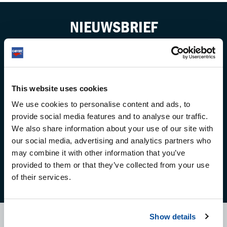
#CERAMICGUARD
This website uses cookies
JEROEN EGGINK
We use cookies to personalise content and ads, to
provide social media features and to analyse our traffic.
Started as a hobbyist and grew into the owner of a
We also share information about your use of our site with
large car care company in the north of the
our social media, advertising and analytics partners who
Netherlands. Always been a fan of Cartec's products
may combine it with other information that you’ve
and eventually became a product trainer. Has a lot of
provided to them or that they’ve collected from your use
experience in the car care industry and likes to share
of their services.
practical tips & tricks.
Show details