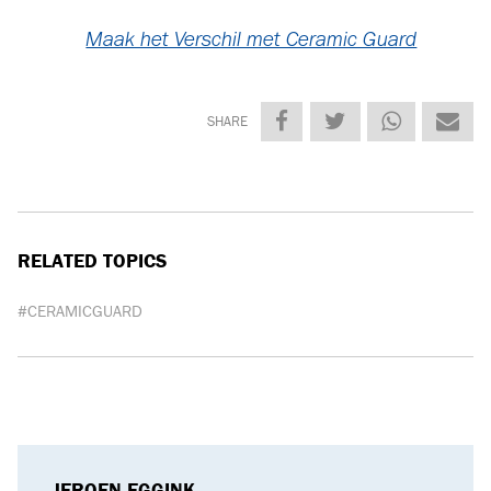
lak kan komen. Dit is helaas niet het geval en dit is waar de
verwarring en misleiding vandaan komt. 9H spreekt over de
Pencil Hardness Test, welke dus niet verward mag worden met
de schaal van Mohs.
DE WAARHEID ACHTER GLASCOATING
In een glascoating kunnen dus nog steeds krassen komen. Daar
gaat geen 9H potlood verandering in brengen. De lak van de
auto zal helaas niet veranderen in een pantser waar je alleen
met een diamant in kunt krassen.
Toch biedt een glas- of keramische coating veel voordeel. De
auto krijgt een langdurige beschermende laag die de lak
minder krasgevoelig maakt. Daarnaast zorgt de coating voor
makkelijker wassen, beschermt deze tegen contaminatie, zuren
en UV-straling. En ook al is een goede keramische coating als
Ceramic Guard niet net zo hard als diamant, het geeft minimaal
dezelfde glans. Lees hier meer over in
deze blog
.