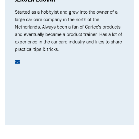
CERAMIC GUARD
Ceramic Guard specialist worden
? Word getraind door een van
onze ervaringsdeskundigen en ontdek hoe uw bedrijf met
Ceramic Guard het verschil kan maken.
AANMELDEN
Maak het Verschil met Ceramic Guard
SHARE
RELATED TOPICS